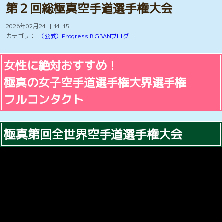
Yuriko.T 2024/1/22
極真会空手 100人組手
SPの護身術
第２回総極真空手道選手権大会
SPの護身術
非暴力運動を推進しましょう
非暴力運動推進運動掲示版
2026年02月24日 14:15
カテゴリ：
（公式）Progress BIGBANブログ
極真空手を見たい方
格闘技の猛者紹介動画
戦争の無い平和な世界を築く為の語らい掲示版
映像と写真📷️で戦争ドキュメンタリー動画
女性に絶対おすすめ！
日米会談2026年3月20日 トランプ氏と高市氏の解析
RKKライブカメラ
SGI 創価学会インターナショナル 池田大作名誉会長
極真の女子空手道選手権大界選手権
NPO団体を設立します
ひと休みのコーナー
フルコンタクト
しつこいストーカー男から女性を守ります
佐山聡シューティング講座
極真第回全世界空手道選手権大会