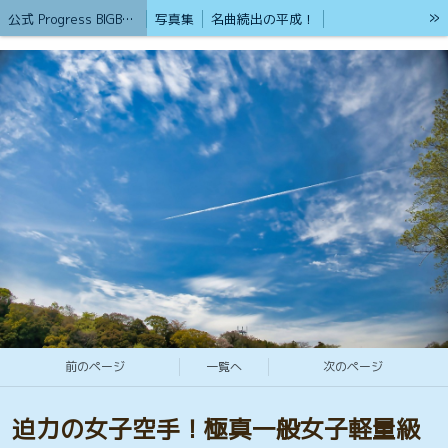
»
公式 Progress BIGBAN /（サブ名）砂漠のライオン
写真集
名曲続出の平成！
心を癒やしてくれる歌集
ブログ（公式）Progress BIGBAN
戦争の無い平和を築く為の掲示版
ストーカー男から命を守るアイテム紹介
護身術&格闘技集
パート②女性が襲われた時の為に
リンク
戦争が無い平和実現させる為の語らいの場
2026年から新たにスタート
ボランティア活動も頑張ってます
貢献します 熊本観光地
第二部ストリートビュー
熊本の観光地 (ホットスポットストリートビュー360°VR集)①
熊本の観光地 (ホットスポットストリートビュー360°VR集)②
ローカルガイドとGoogle認定フォトグラファー
20才ポートレート撮影と癒やしのブログ
Google認定ストリートビューフォトグラファー「HP」
ウクライナ支援と国際災害支援
もしもの時に孤立しない為に！
現在もブルース・リーの大記錄は世界No1
前のページ
一覧へ
次のページ
ブルースリーストーリーTV
Gemini 超人口知能
Geminiの反応
Progress BIGBANの基本理念
フリーカメラマン
2024年1月 YouTubeを始めました
迫力の女子空手！極真一般女子軽量級