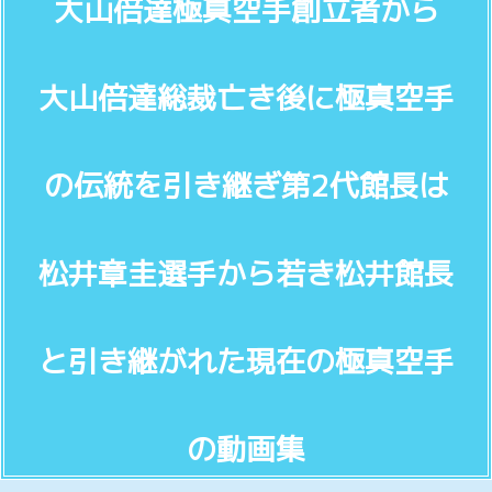
大山倍達極真空手創立者から
Yuriko.T 2024/1/22
極真会空手 100人組手
SPの護身術
SPの護身術
非暴力運動を推進しましょう
非暴力運動推進運動掲示版
極真空手を見たい方
格闘技の猛者紹介動画
大山倍達総裁亡き後に極真空手
戦争の無い平和な世界を築く為の語らい掲示版
映像と写真📷️で戦争ドキュメンタリー動画
日米会談2026年3月20日 トランプ氏と高市氏の解析
RKKライブカメラ
SGI 創価学会インターナショナル 池田大作名誉会長
の伝統を引き継ぎ第2代館長は
NPO団体を設立します
ひと休みのコーナー
しつこいストーカー男から女性を守ります
佐山聡シューティング講座
松井章圭選手から若き松井館長
と引き継がれた現在の極真空手
の動画集