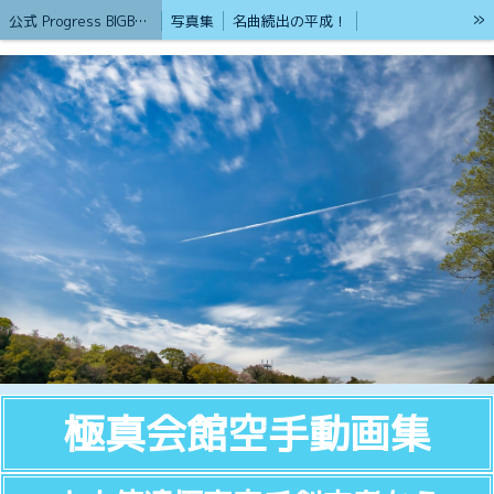
»
公式 Progress BIGBAN /（サブ名）砂漠のライオン
写真集
名曲続出の平成！
心を癒やしてくれる歌集
ブログ（公式）Progress BIGBAN
戦争の無い平和を築く為の掲示版
ストーカー男から命を守るアイテム紹介
護身術&格闘技集
パート②女性が襲われた時の為に
リンク
戦争が無い平和実現させる為の語らいの場
2026年から新たにスタート
ボランティア活動も頑張ってます
貢献します 熊本観光地
第二部ストリートビュー
熊本の観光地 (ホットスポットストリートビュー360°VR集)①
熊本の観光地 (ホットスポットストリートビュー360°VR集)②
ローカルガイドとGoogle認定フォトグラファー
20才ポートレート撮影と癒やしのブログ
Google認定ストリートビューフォトグラファー「HP」
ウクライナ支援と国際災害支援
もしもの時に孤立しない為に！
現在もブルース・リーの大記錄は世界No1
極真会館空手動画集
ブルースリーストーリーTV
Gemini 超人口知能
Geminiの反応
Progress BIGBANの基本理念
フリーカメラマン
2024年1月 YouTubeを始めました