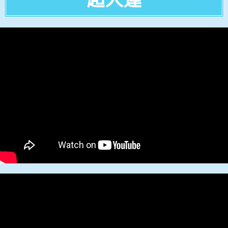
Yuriko.T 2024/1/22
極真会空手 100人組手
SPの護身術
SPの護身術
非暴力運動を推進しましょう
非暴力運動推進運動掲示版
極真空手を見たい方
格闘技の猛者紹介動画
戦争の無い平和な世界を築く為の語らい掲示版
映像と写真📷️で戦争ドキュメンタリー動画
日米会談2026年3月20日 トランプ氏と高市氏の解析
RKKライブカメラ
SGI 創価学会インターナショナル 池田大作名誉会長
NPO団体を設立します
ひと休みのコーナー
しつこいストーカー男から女性を守ります
佐山聡シューティング講座