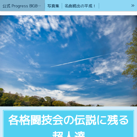
»
公式 Progress BIGBAN /（サブ名）砂漠のライオン
写真集
名曲続出の平成！
心を癒やしてくれる歌集
ブログ（公式）Progress BIGBAN
戦争の無い平和を築く為の掲示版
ストーカー男から命を守るアイテム紹介
護身術&格闘技集
パート②女性が襲われた時の為に
リンク
戦争が無い平和実現させる為の語らいの場
2026年から新たにスタート
ボランティア活動も頑張ってます
貢献します 熊本観光地
第二部ストリートビュー
熊本の観光地 (ホットスポットストリートビュー360°VR集)①
熊本の観光地 (ホットスポットストリートビュー360°VR集)②
ローカルガイドとGoogle認定フォトグラファー
20才ポートレート撮影と癒やしのブログ
Google認定ストリートビューフォトグラファー「HP」
ウクライナ支援と国際災害支援
もしもの時に孤立しない為に！
現在もブルース・リーの大記錄は世界No1
各格闘技会の伝説に残る
ブルースリーストーリーTV
Gemini 超人口知能
Geminiの反応
Progress BIGBANの基本理念
フリーカメラマン
2024年1月 YouTubeを始めました
超人達